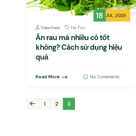
18
JUL, 2025
Dalatherb
Tin Tức
Ăn rau má nhiều có tốt
không? Cách sử dụng hiệu
quả
Read More
No Comments
Posts
1
2
3
pagination