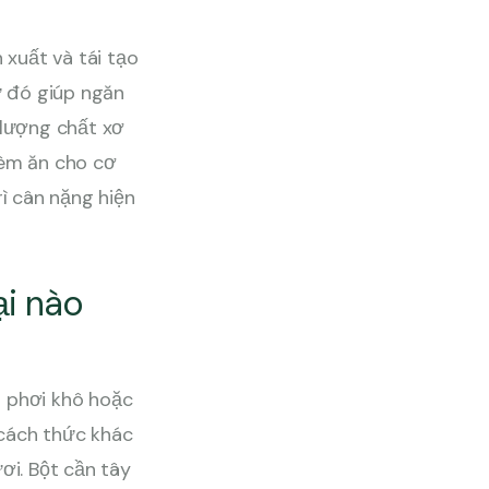
xuất và tái tạo
ừ đó giúp ngăn
lượng chất xơ
hèm ăn cho cơ
ì cân nặng hiện
ại nào
n phơi khô hoặc
 cách thức khác
i. Bột cần tây