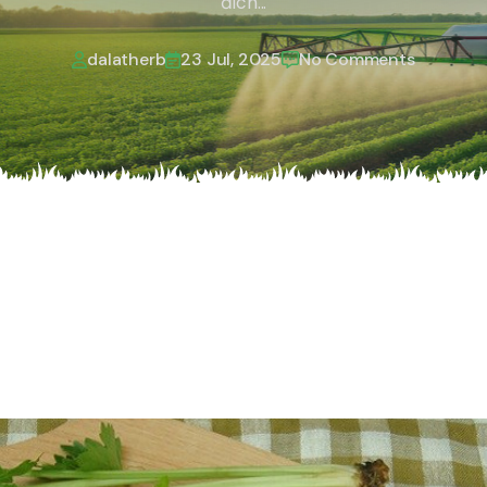
đích...
dalatherb
23
Jul, 2025
No Comments