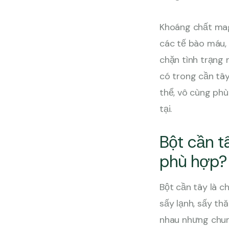
Khoáng chất mag
các tế bào máu,
chặn tình trạng
có trong cần tây
thể, vô cùng ph
tại.
Bột cần t
phù hợp?
Bột cần tây là c
sấy lạnh, sấy th
nhau nhưng chun