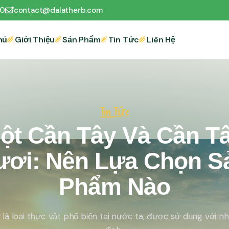
00
contact@dalatherb.com
hủ
Giới Thiệu
Sản Phẩm
Tin Tức
Liên Hệ
Tin Tức
ột Cần Tây Và Cần T
ươi: Nên Lựa Chọn S
Phẩm Nào
 là loại thực vật phổ biến tại nước ta, được sử dụng với n