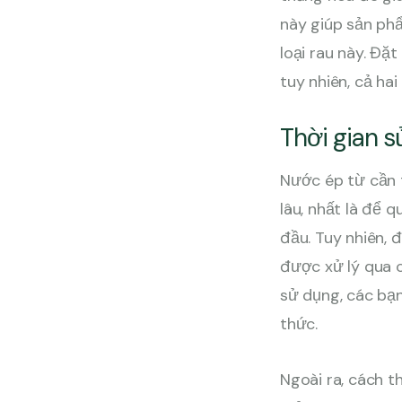
này giúp sản ph
loại rau này. Đặ
tuy nhiên, cả ha
Thời gian 
Nước ép từ cần 
lâu, nhất là để 
đầu. Tuy nhiên, 
được xử lý qua 
sử dụng, các bạ
thức.
Ngoài ra, cách t