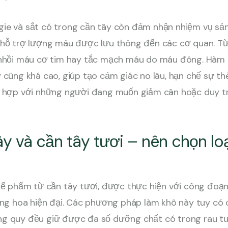
ie và sắt có trong cần tây còn đảm nhận nhiệm vụ sản 
 hỗ trợ lượng máu được lưu thông đến các cơ quan. T
 nhồi máu cơ tim hay tắc mạch máu do máu đông. Hàm 
 cũng khá cao, giúp tạo cảm giác no lâu, hạn chế sự t
ù hợp với những người đang muốn giảm cân hoặc duy tr
ây và cần tây tươi – nên chọn lo
hế phẩm từ cần tây tươi, được thực hiện với công đoạ
ăng hoa hiện đại. Các phương pháp làm khô này tuy có
g quy đều giữ được đa số dưỡng chất có trong rau tươ