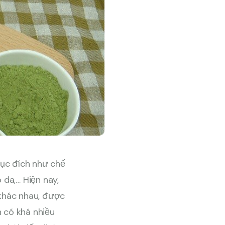
mục đích như chế
 da,… Hiện nay,
 khác nhau, được
n có khá nhiều