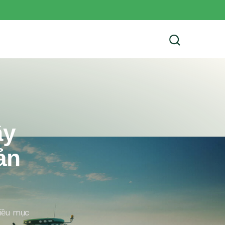
ây
ản
hiều mục