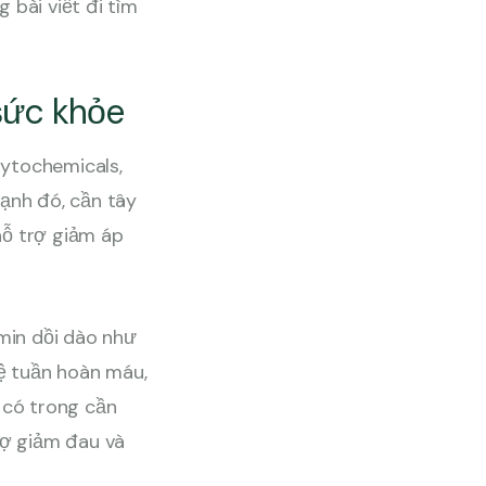
g bài viết đi tìm
sức khỏe
hytochemicals,
cạnh đó, cần tây
hỗ trợ giảm áp
min dồi dào như
hệ tuần hoàn máu,
 có trong cần
rợ giảm đau và