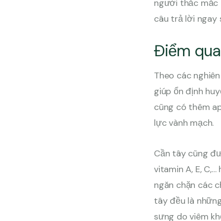
người thắc mắc
câu trả lời ngay 
Điểm qua 
Theo các nghiên
giúp ổn định huy
cũng có thêm ap
lực vành mạch.
Cần tây cũng đư
vitamin A, E, C,
ngăn chặn các ch
tây đều là những
sưng do viêm k