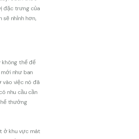
ị đặc trưng của
n sẽ nhỉnh hơn,
y không thể để
i mới như ban
ờ vào việc nó đã
 có nhu cầu cần
 thể thưởng
ặt ở khu vực mát