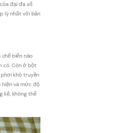
của đại đa số
p lý nhất với bản
h chế biến nào
n có. Còn ở bột
 phơi khô truyền
c hiện và mức độ
g kể, không thể