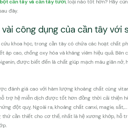
bột cần tây và cần tây tươi
, loại nào tốt hơn? Hãy cùn
sau đây.
vài công dụng của cần tây với 
 cứu khoa học, trong cần tây có chứa các hoạt chất p
ết áp cao, chống oxy hóa và kháng viêm hiệu quả. Bên 
igenin, được biết đến là chất giúp mạch máu giãn nở, 
ợc đánh giá cao với hàm lượng khoáng chất cùng vita
… hỗ trợ hệ miễn dịch được tốt hơn đồng thời cải thiện 
ứng đột quỵ. Ngoài ra, khoáng chất canxi, magie, sắt,…
 thứ cần thiết cho cơ thể, nhất là hệ xương khớp, hỗ t
hớp.